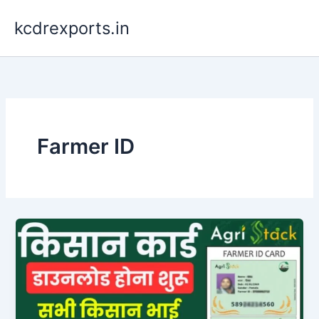
Skip
kcdrexports.in
to
content
Farmer ID