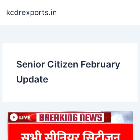
Skip
kcdrexports.in
to
content
Senior Citizen February
Update