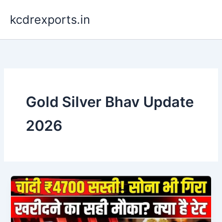
Skip
kcdrexports.in
to
content
Gold Silver Bhav Update
2026